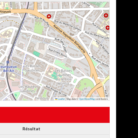
Leaflet
|
Map data ©
OpenStreetMap
contributors
Résultat