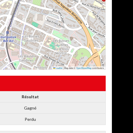
Leaflet
|
Map data ©
OpenStreetMap
contributors
Résultat
Gagné
Perdu