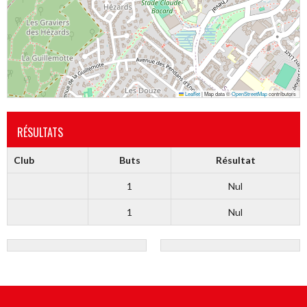
Leaflet
|
Map data ©
OpenStreetMap
contributors
RÉSULTATS
Club
Buts
Résultat
1
Nul
1
Nul