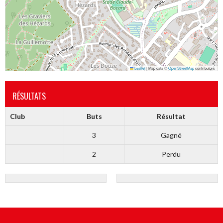
Leaflet
|
Map data ©
OpenStreetMap
contributors
RÉSULTATS
Club
Buts
Résultat
3
Gagné
2
Perdu