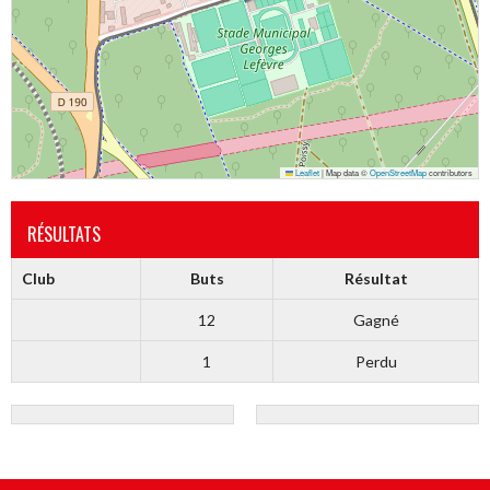
Leaflet
|
Map data ©
OpenStreetMap
contributors
RÉSULTATS
Club
Buts
Résultat
12
Gagné
1
Perdu