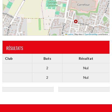
Leaflet
|
Map data ©
OpenStreetMap
contributors
RÉSULTATS
Club
Buts
Résultat
2
Nul
2
Nul