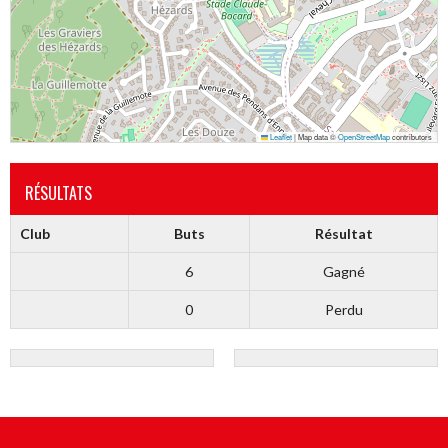
Leaflet
|
Map data ©
OpenStreetMap
contributors
RÉSULTATS
Club
Buts
Résultat
6
Gagné
0
Perdu