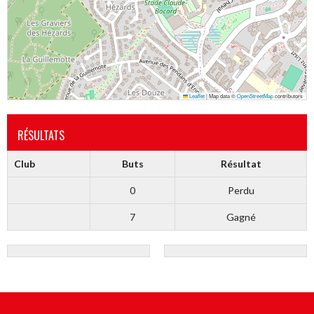
Leaflet
|
Map data ©
OpenStreetMap
contributors
RÉSULTATS
Club
Buts
Résultat
0
Perdu
7
Gagné