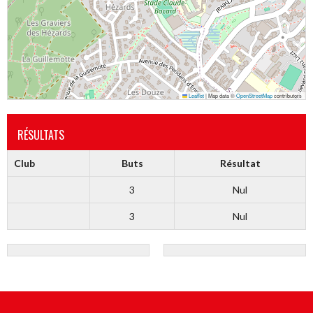
Leaflet
|
Map data ©
OpenStreetMap
contributors
RÉSULTATS
Club
Buts
Résultat
3
Nul
3
Nul