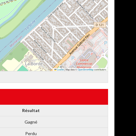
Leaflet
|
Map data ©
OpenStreetMap
contributors
Résultat
Gagné
Perdu