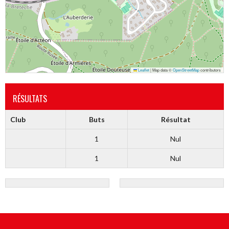
Leaflet
|
Map data ©
OpenStreetMap
contributors
RÉSULTATS
Club
Buts
Résultat
1
Nul
1
Nul