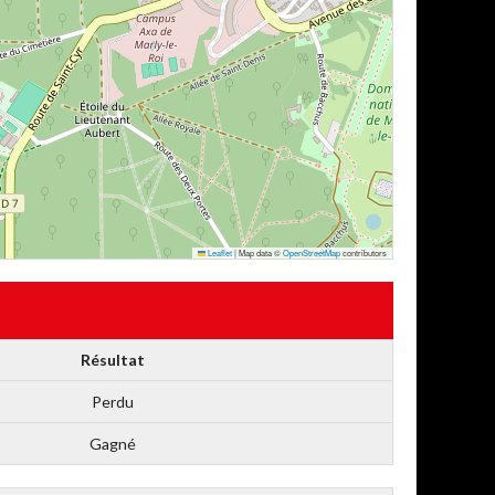
Leaflet
|
Map data ©
OpenStreetMap
contributors
Résultat
Perdu
Gagné