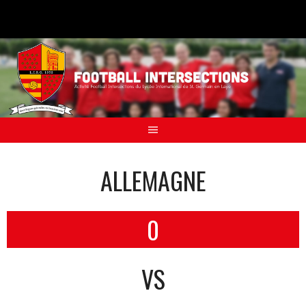
Aller
au
contenu
ALLEMAGNE
0
VS