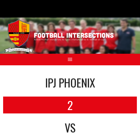
Aller
au
contenu
IPJ PHOENIX
2
VS