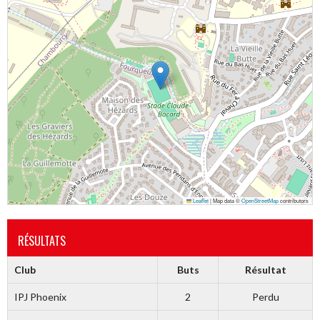
Leaflet
|
Map data ©
OpenStreetMap
contributors
RÉSULTATS
Club
Buts
Résultat
IPJ Phoenix
2
Perdu