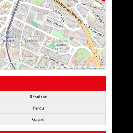
Leaflet
|
Map data ©
OpenStreetMap
contributors
Résultat
Perdu
Gagné