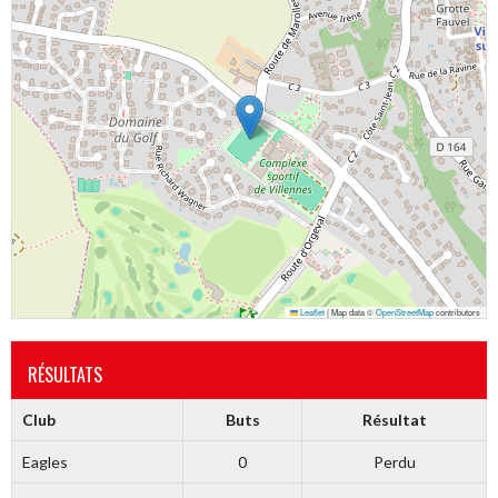
Leaflet
|
Map data ©
OpenStreetMap
contributors
RÉSULTATS
Club
Buts
Résultat
Eagles
0
Perdu