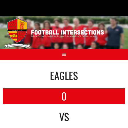
Aller
au
contenu
EAGLES
0
VS