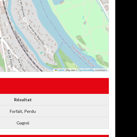
Leaflet
|
Map data ©
OpenStreetMap
contributors
Résultat
Forfait, Perdu
Gagné