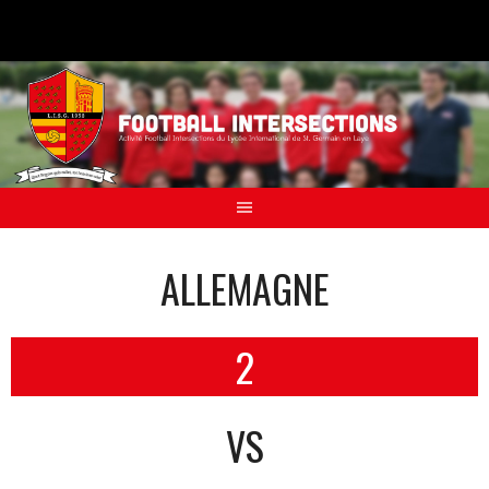
Aller
au
contenu
ALLEMAGNE
2
VS