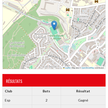
Leaflet
|
Map data ©
OpenStreetMap
contributors
RÉSULTATS
Club
Buts
Résultat
Esp
2
Gagné