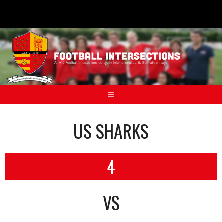
Aller
au
contenu
US SHARKS
4
VS