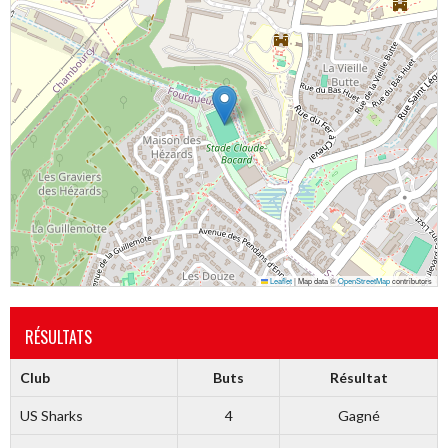
Leaflet
|
Map data ©
OpenStreetMap
contributors
RÉSULTATS
Club
Buts
Résultat
US Sharks
4
Gagné