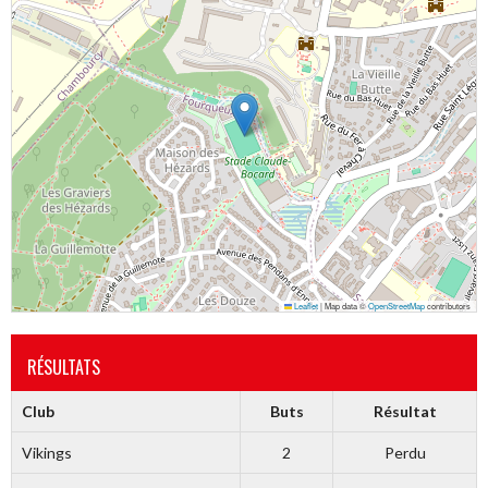
Leaflet
|
Map data ©
OpenStreetMap
contributors
RÉSULTATS
Club
Buts
Résultat
Vikings
2
Perdu