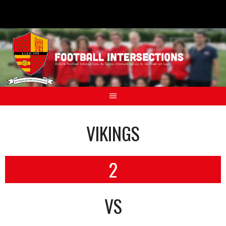
Aller
au
contenu
VIKINGS
2
VS