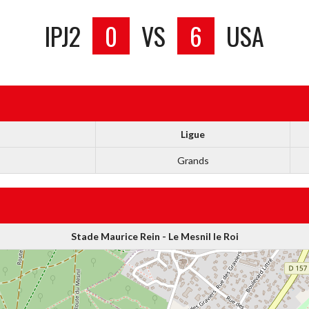
IPJ2
0
VS
6
USA
Ligue
Grands
Stade Maurice Rein - Le Mesnil le Roi