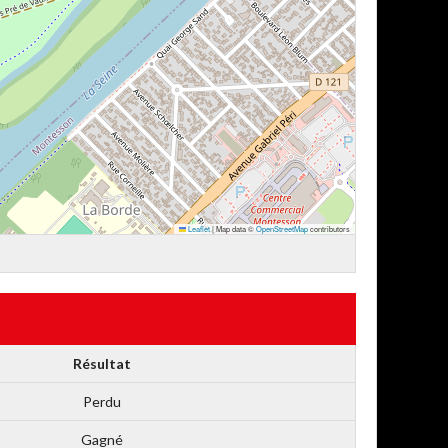
Leaflet
|
Map data ©
OpenStreetMap
contributors
Résultat
Perdu
Gagné