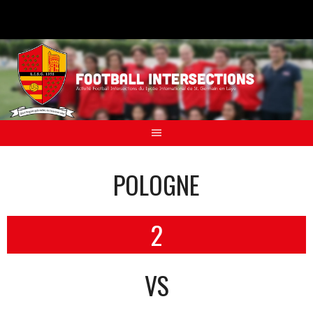
Aller
au
contenu
POLOGNE
2
VS