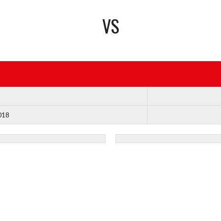
VS
018