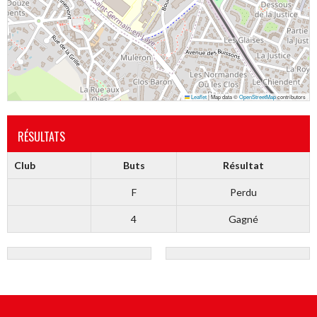
Leaflet
|
Map data ©
OpenStreetMap
contributors
RÉSULTATS
Club
Buts
Résultat
F
Perdu
4
Gagné