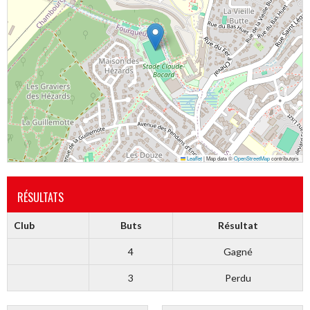
Leaflet
|
Map data ©
OpenStreetMap
contributors
RÉSULTATS
Club
Buts
Résultat
4
Gagné
3
Perdu