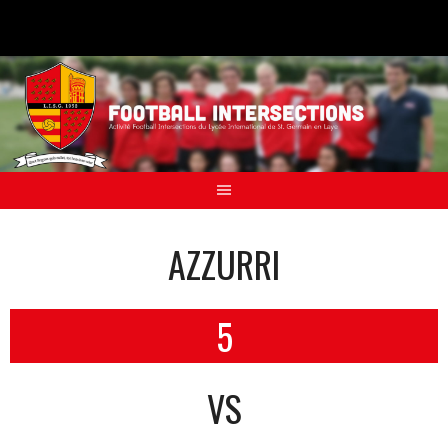
Aller
au
contenu
AZZURRI
5
VS