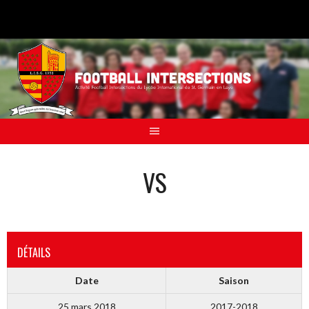
Aller
au
contenu
VS
DÉTAILS
Date
Saison
25 mars 2018
2017-2018