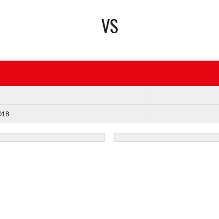
VS
018