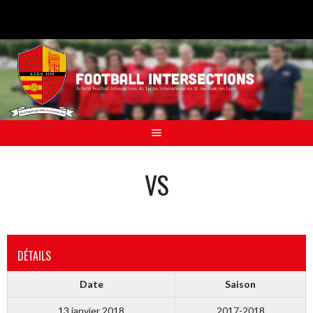
Aller
au
contenu
VS
DÉTAILS
Date
Saison
13 janvier 2018
2017-2018