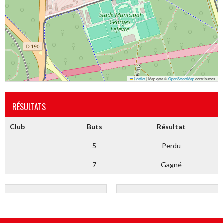
Leaflet
|
Map data ©
OpenStreetMap
contributors
RÉSULTATS
Club
Buts
Résultat
5
Perdu
7
Gagné