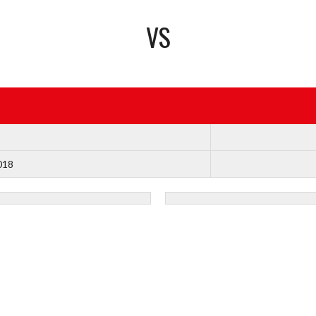
VS
018