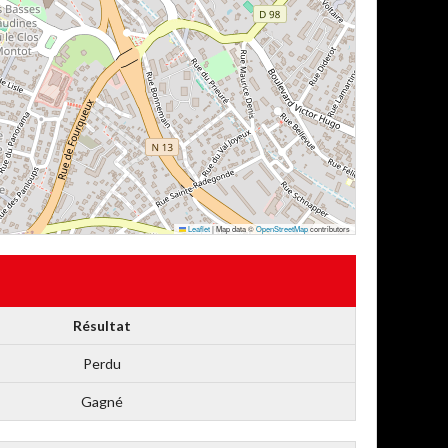
Leaflet
|
Map data ©
OpenStreetMap
contributors
Résultat
Perdu
Gagné