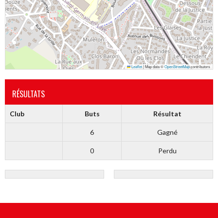
Leaflet
|
Map data ©
OpenStreetMap
contributors
RÉSULTATS
Club
Buts
Résultat
6
Gagné
0
Perdu