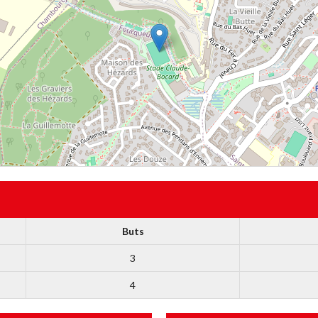
Buts
3
4