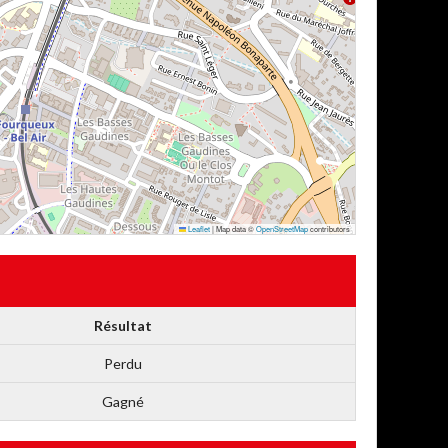
Leaflet
|
Map data ©
OpenStreetMap
contributors
Résultat
Perdu
Gagné