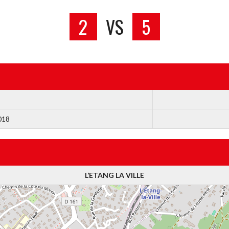
2
VS
5
018
L’ETANG LA VILLE