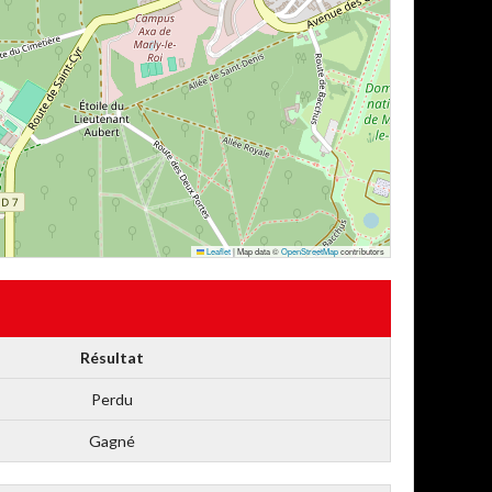
Leaflet
|
Map data ©
OpenStreetMap
contributors
Résultat
Perdu
Gagné