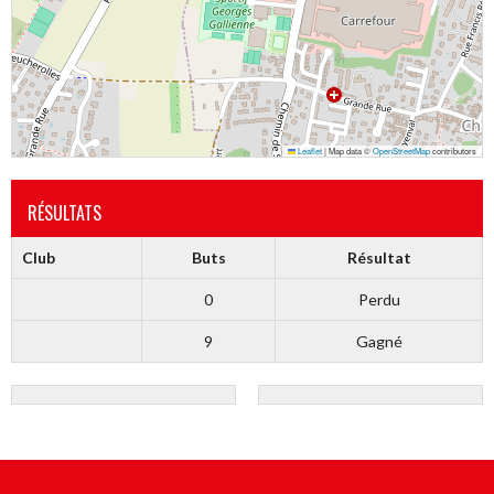
Leaflet
|
Map data ©
OpenStreetMap
contributors
RÉSULTATS
Club
Buts
Résultat
0
Perdu
9
Gagné