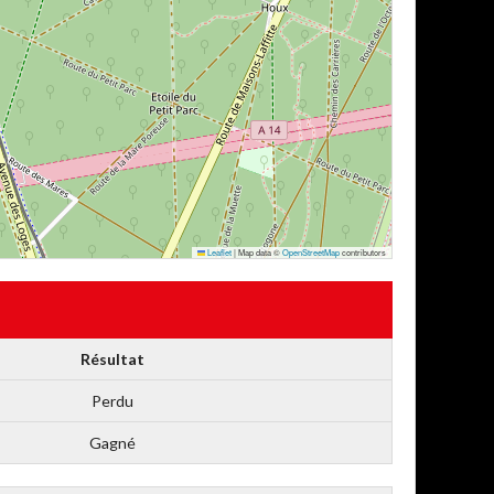
Leaflet
|
Map data ©
OpenStreetMap
contributors
Résultat
Perdu
Gagné