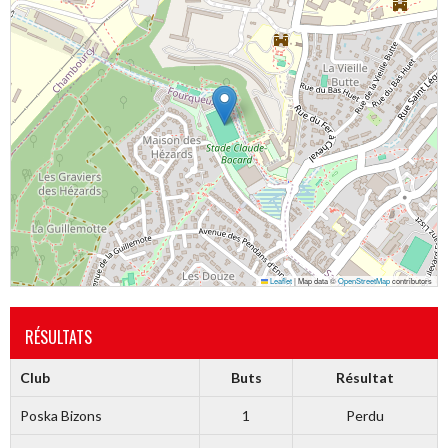
Leaflet
|
Map data ©
OpenStreetMap
contributors
RÉSULTATS
Club
Buts
Résultat
Poska Bizons
1
Perdu