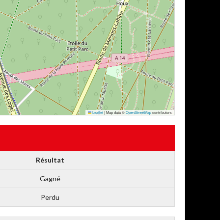
Leaflet
|
Map data ©
OpenStreetMap
contributors
Résultat
Gagné
Perdu