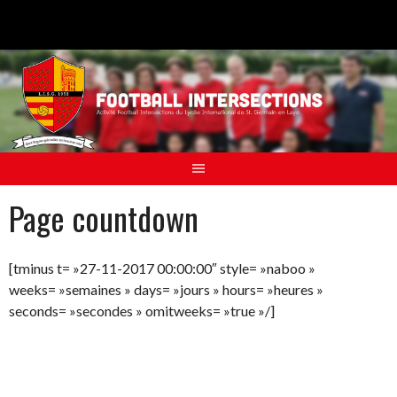
Aller
au
contenu
Page countdown
[tminus t= »27-11-2017 00:00:00″ style= »naboo »
weeks= »semaines » days= »jours » hours= »heures »
seconds= »secondes » omitweeks= »true »/]