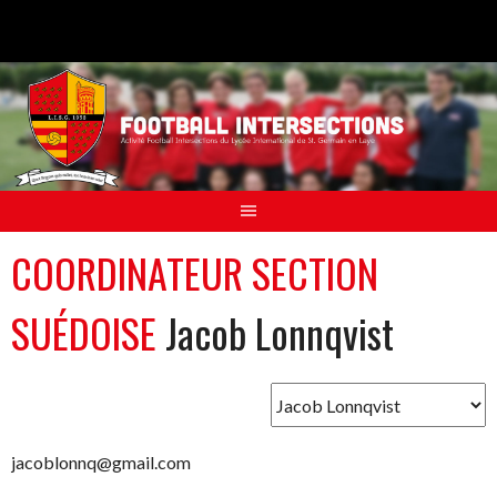
Aller
au
contenu
COORDINATEUR SECTION
SUÉDOISE
Jacob Lonnqvist
jacoblonnq@gmail.com