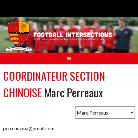
Aller
au
contenu
COORDINATEUR SECTION
CHINOISE
Marc Perreaux
perreauxma@gmail.com