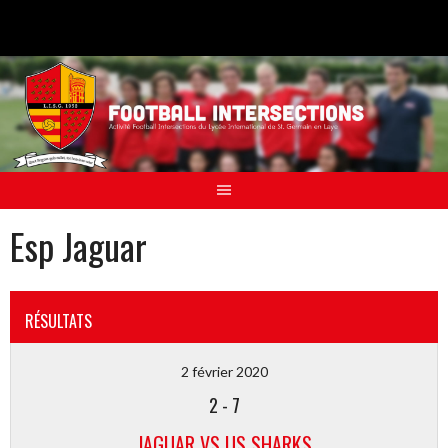
Aller
au
contenu
Esp Jaguar
RÉSULTATS
2 février 2020
2
-
7
JAGUAR VS US SHARKS