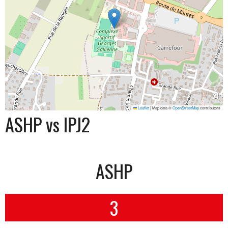
Leaflet
|
Map data ©
OpenStreetMap
contributors
ASHP vs IPJ2
ASHP
3