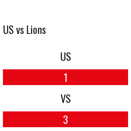
US vs Lions
US
1
VS
3