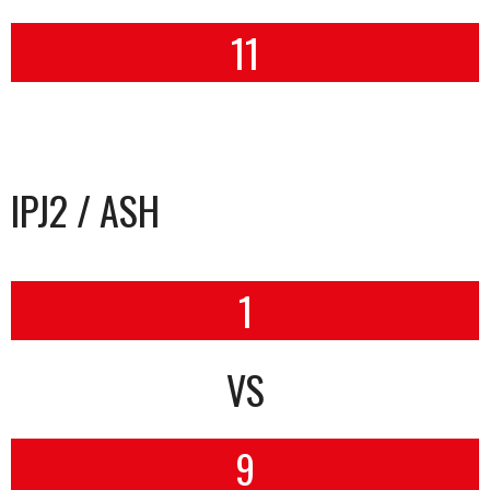
11
IPJ2 / ASH
1
VS
9