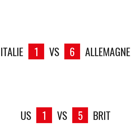
ITALIE
1
VS
6
ALLEMAGNE
US
1
VS
5
BRIT