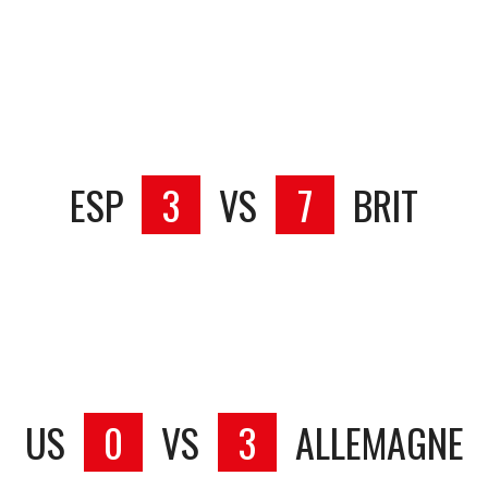
ESP
3
VS
7
BRIT
US
0
VS
3
ALLEMAGNE