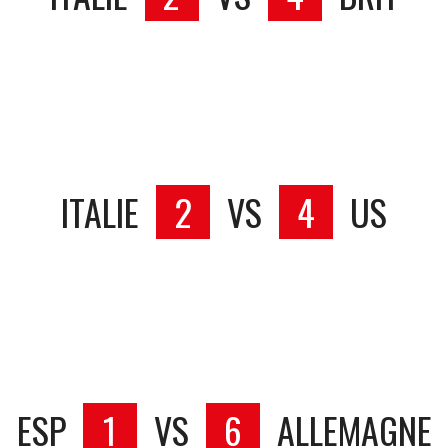
ITALIE
2
VS
4
US
ESP
1
VS
6
ALLEMAGNE