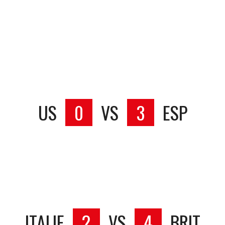
US
0
VS
3
ESP
ITALIE
2
VS
4
BRIT