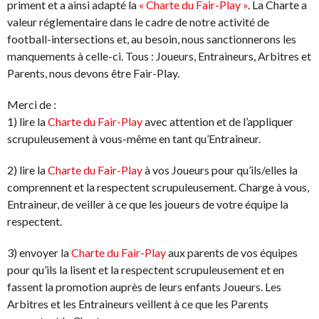
priment et a ainsi adapté la
« Charte du Fair-Play »
. La Charte a
valeur réglementaire dans le cadre de notre activité de
football-intersections et, au besoin, nous sanctionnerons les
manquements à celle-ci. Tous : Joueurs, Entraineurs, Arbitres et
Parents, nous devons être Fair-Play.
Merci de :
1) lire la
Charte du Fair-Play
avec attention et de l’appliquer
scrupuleusement à vous-même en tant qu’Entraineur.
2) lire la
Charte du Fair-Play
à vos Joueurs pour qu’ils/elles la
comprennent et la respectent scrupuleusement. Charge à vous,
Entraineur, de veiller à ce que les joueurs de votre équipe la
respectent.
3) envoyer la
Charte du Fair-Play
aux parents de vos équipes
pour qu’ils la lisent et la respectent scrupuleusement et en
fassent la promotion auprès de leurs enfants Joueurs. Les
Arbitres et les Entraineurs veillent à ce que les Parents