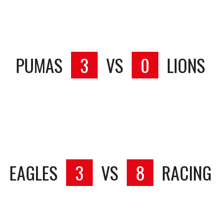
PUMAS
3
VS
0
LIONS
EAGLES
3
VS
8
RACING