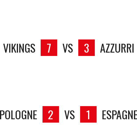
VIKINGS
7
VS
3
AZZURRI
POLOGNE
2
VS
1
ESPAGN