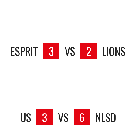
ESPRIT
3
VS
2
LIONS
US
3
VS
6
NLSD