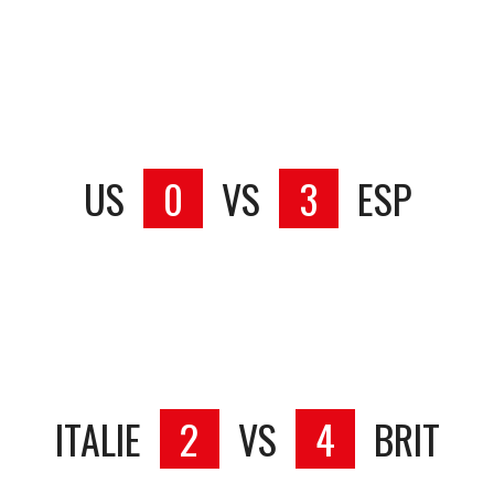
US
0
VS
3
ESP
ITALIE
2
VS
4
BRIT