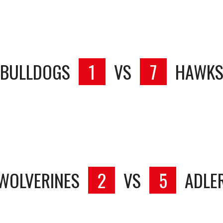
BULLDOGS
1
VS
7
HAWK
WOLVERINES
2
VS
5
ADLE