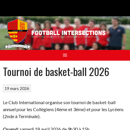
Aller
au
contenu
Tournoi de basket-ball 2026
19 mars 2026
Le Club International organise son tournoi de basket-ball
annuel pour les Collégiens (4ème et 3ème) et pour les Lycéens
(2nde à Terminale).
Quand:
samedi 18 avril 2026 de 9h30 à 15h